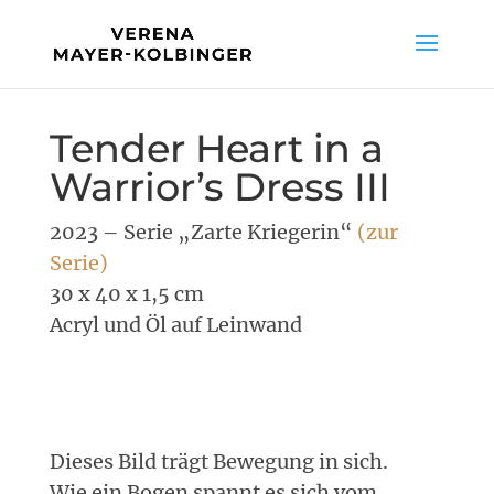
Tender Heart in a
Warrior’s Dress III
2023 – Serie „Zarte Kriegerin“
(zur
Serie)
30 x 40 x 1,5 cm
Acryl und Öl auf Leinwand
Dieses Bild trägt Bewegung in sich.
Wie ein Bogen spannt es sich vom