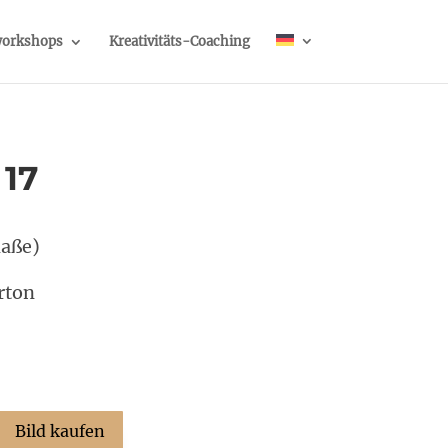
orkshops
Kreativitäts-Coaching
 17
maße)
rton
Bild kaufen